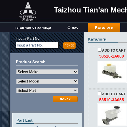
Taizhou Tian’an Mech
главная страница
О нас
Каталоги
Input a Part No.
Каталоги
Input a Part No.
ADD TO CART
58510-1A000
Product Search
ADD TO CART
58510-3A055
Part List