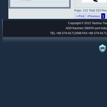
Page: 1/11 Total 103 Re
1
<<First
<Previous
Copyright © 2015 Taizhou Tian
ADD:Kanmen SWATH port indust
TEL:+86-576-81712698 FAX:+86-576-817