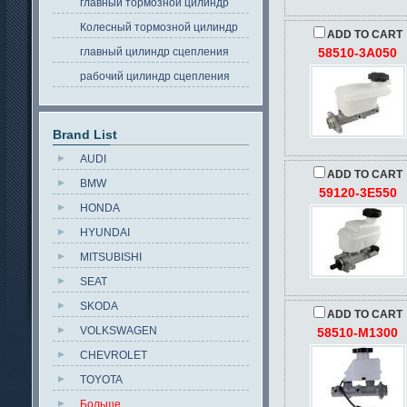
главный тормозной цилиндр
Колесный тормозной цилиндр
ADD TO CART
главный цилиндр сцепления
58510-3A050
рабочий цилиндр сцепления
Brand List
AUDI
ADD TO CART
BMW
59120-3E550
HONDA
HYUNDAI
MITSUBISHI
SEAT
SKODA
ADD TO CART
VOLKSWAGEN
58510-M1300
CHEVROLET
TOYOTA
Больше