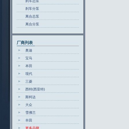
刹车总泵
刹车分泵
离合总泵
离合分泵
厂商列表
奥迪
宝马
本田
现代
三菱
西特(西亚特)
斯柯达
大众
雪佛兰
丰田
更多品牌